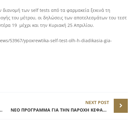
 διανομή των self tests από τα φαρμακεία ξεκινά τη
μογής του μέτρου, οι δηλώσεις των αποτελεσμάτων του τεστ
τέρα 19 μέχρι και την Κυριακή 25 Απριλίου.
ws/53967/ypoxrewtika-self-test-olh-h-diadikasia-gia-
NEXT POST
ΟΤΗΤΑ ΑΤΕΛΟΥΣ ΠΑΡΑΧΩΡΗΣΗΣ ΠΡΟΣΘΕΤΟΥ ΧΩΡΟΥ
ΝΕΟ ΠΡΟΓΡΑΜΜΑ ΓΙΑ ΤΗΝ ΠΑΡΟΧΗ ΚΕΦΑΛΑΙΟΥ ΚΙΝΗΣΗΣ ΣΤΙΣ ΕΠΙΧΕΙΡΗΣΕΙΣ ΕΣΤΙΑΣΗΣ