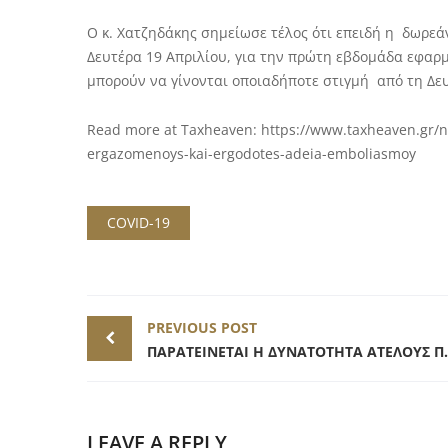
Ο κ. Χατζηδάκης σημείωσε τέλος ότι επειδή η δωρεάν
Δευτέρα 19 Απριλίου, για την πρώτη εβδομάδα εφαρ
μπορούν να γίνονται οποιαδήποτε στιγμή από τη Δευ
Read more at Taxheaven: https://www.taxheaven.gr/ne
ergazomenoys-kai-ergodotes-adeia-emboliasmoy
COVID-19
Post
PREVIOUS POST
navigation
ΠΑΡΑΤΕΙΝΕΤΑΙ Η ΔΥΝΑΤ
LEAVE A REPLY