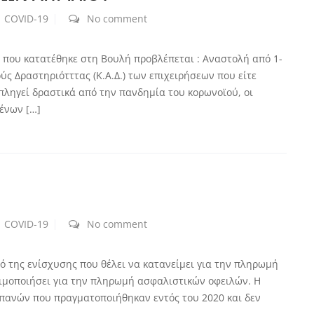
COVID-19
No comment
 που κατατέθηκε στη Βουλή προβλέπεται : Αναστολή από 1-
ούς Δραστηριότττας (Κ.Α.Δ.) των επιχειρήσεων που είτε
πληγεί δραστικά από την πανδημία του κορωνοϊού, οι
ένων […]
Ν
COVID-19
No comment
σό της ενίσχυσης που θέλει να κατανείμει για την πληρωμή
σιμοποιήσει για την πληρωμή ασφαλιστικών οφειλών. Η
πανών που πραγματοποιήθηκαν εντός του 2020 και δεν