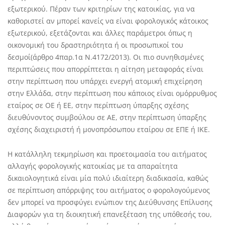
εξωτερικού. Πέραν των κριτηρίων της κατοικίας, για να
καθοριστεί αν μπορεί κανείς να είναι φορολογικός κάτοικος
εξωτερικού, εξετάζονται και άλλες παράμετροι όπως η
οικονομική του δραστηριότητα ή οι προσωπικοί του
δεσμοί(άρθρο 4παρ.1α Ν.4172/2013). Οι πιο συνηθισμένες
περιπτώσεις που απορρίπτεται η αίτηση μεταφοράς είναι
στην περίπτωση που υπάρχει ενεργή ατομική επιχείρηση
στην Ελλάδα, στην περίπτωση που κάποιος είναι ομόρρυθμος
εταίρος σε ΟΕ ή ΕΕ, στην περίπτωση ύπαρξης σχέσης
διευθύνοντος συμβούλου σε ΑΕ, στην περίπτωση ύπαρξης
σχέσης διαχειριστή ή μονοπρόσωπου εταίρου σε ΕΠΕ ή ΙΚΕ.
Η κατάλληλη τεκμηρίωση και προετοιμασία του αιτήματος
αλλαγής φορολογικής κατοικίας με τα απαραίτητα
δικαιολογητικά είναι μία πολύ ιδιαίτερη διαδικασία, καθώς
σε περίπτωση απόρριψης του αιτήματος ο φορολογούμενος
δεν μπορεί να προσφύγει ενώπιον της Διεύθυνσης Επίλυσης
Διαφορών για τη διοικητική επανεξέταση της υπόθεσής του,