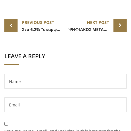
Post
PREVIOUS POST
NEXT POST
navigation
Στο 6,2% “σκαρφάλωσε” ο πληθωρισμός τον Ιανουάριο
ΨΗΦΙΑΚΟΣ ΜΕΤΑΣΧΗΜΑΤΙΣΜΟΣ ΜμΕ
LEAVE A REPLY