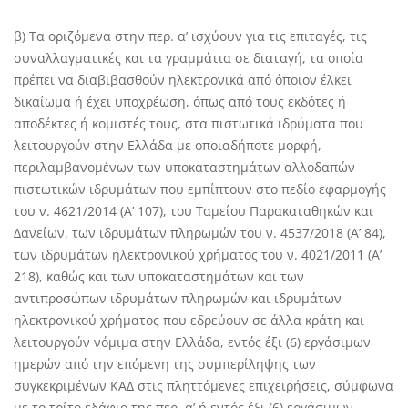
β) Τα οριζόμενα στην περ. α’ ισχύουν για τις επιταγές, τις
συναλλαγματικές και τα γραμμάτια σε διαταγή, τα οποία
πρέπει να διαβιβασθούν ηλεκτρονικά από όποιον έλκει
δικαίωμα ή έχει υποχρέωση, όπως από τους εκδότες ή
αποδέκτες ή κομιστές τους, στα πιστωτικά ιδρύματα που
λειτουργούν στην Ελλάδα με οποιαδήποτε μορφή,
περιλαμβανομένων των υποκαταστημάτων αλλοδαπών
πιστωτικών ιδρυμάτων που εμπίπτουν στο πεδίο εφαρμογής
του ν. 4621/2014 (Α’ 107), του Ταμείου Παρακαταθηκών και
Δανείων, των ιδρυμάτων πληρωμών του ν. 4537/2018 (Α’ 84),
των ιδρυμάτων ηλεκτρονικού χρήματος του ν. 4021/2011 (Α’
218), καθώς και των υποκαταστημάτων και των
αντιπροσώπων ιδρυμάτων πληρωμών και ιδρυμάτων
ηλεκτρονικού χρήματος που εδρεύουν σε άλλα κράτη και
λειτουργούν νόμιμα στην Ελλάδα, εντός έξι (6) εργάσιμων
ημερών από την επόμενη της συμπερίληψης των
συγκεκριμένων ΚΑΔ στις πληττόμενες επιχειρήσεις, σύμφωνα
με το τρίτο εδάφιο της περ. α’ ή εντός έξι (6) εργάσιμων