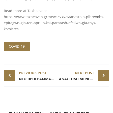
Read more at Taxheaven:
https://www.taxheaven.gr/news/53676/anastolh-plhrwmhs-
epitagwn-gia-ton-aprilio-kai-paratash-ofeilwn-gia-toys-
komistes
COVID-19
Post
PREVIOUS POST
NEXT POST
navigation
ΝΕΟ ΠΡΟΓΡΑΜΜΑ ΣΥΝΕΙΣΦΟΡΑΣ ΔΗΜΟΣΙΟΥ ΓΙΑ ΤΗΝ ΑΠΟΠΛΗΡΩΜΗ ΕΠΙΧΕΙΡΗΜΑΤΙΚΩΝ ΔΑΝΕΙΩΝ
ΑΝΑΣΤΟΛΗ ΔΙΕΝΕΡΓΕΙΑΣ ΚΑΤΑΣΧΕΣΕΩΝ ΚΑΙ ΠΛΕΙΣΤΗΡΙΑΣΜΩΝ ΕΩΣ 31.05.2021