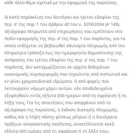
κάθε άλλο θέμα σχετικό με την εφαρμογή της παρούσας.
δ) Κατά παρέκκλιση του δευτέρου και τρίτου εδαφίου της
περ. α’ της παρ. 1 του άρθρου 40 του ν. 3259/2004 (Α’ 149),
αξιόγραφα πληρωτέα από επιχειρήσεις που εμπίπτουν στο
πεδίο εφαρμογής της περ. α’ της παρ. 1 του παρόντος, για τα
οποία ενδέχεται να βεβαιωθεί αδυναμία πληρωμής από την
πληρώτρια τράπεζα έως την ημερομηνία δημοσίευσης της
απόφασης του τρίτου εδαφίου της περ. α’ της παρ. 1 του
παρόντος, δεν καταχωρίζονται σε αρχεία δεδομένων
οικονομικής συμπεριφοράς που τηρούνται από πιστωτικά και
εν γένει χρηματοδοτικά ιδρύματα, ή από φορείς που
λειτουργούν νόμιμα χάριν αυτών, εάν αποδεδειγμένα
εξοφληθούν εντός εξήντα (60) ημερών από τη σφράγιση ή τη
λήξη τους. Για τις απαιτήσεις που απορρέουν από τα
αξιόγραφα της παρούσας, η έκδοση διαταγής πληρωμής,
καθώς και η λήψη πάσης φύσεως μέτρων ή η διενέργεια
πράξεων αναγκαστικής εκτέλεσης αναστέλλονται κατά
εξήντα (60) ημέρες από τη σφράγιση ή τη λήξη τους.